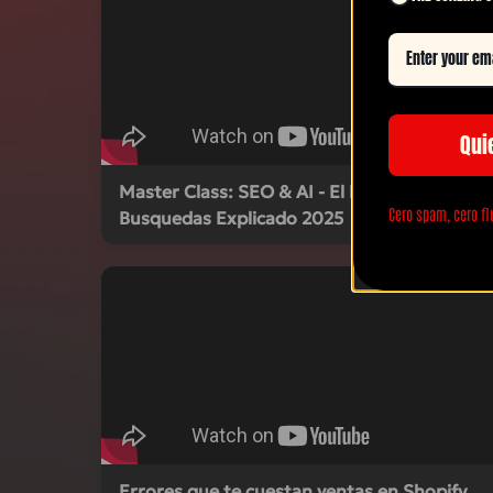
Qui
Master Class: SEO & AI - El Futuro de las
Cero spam, cero fl
Busquedas Explicado 2025
Errores que te cuestan ventas en Shopify