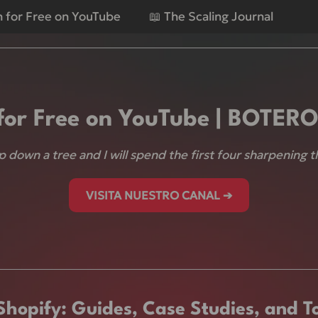
💰 +$100M USD in worldwide sales. Results in 90 days.
n for Free on YouTube
📖 The Scaling Journal
for Free on YouTube | BOTE
 down a tree and I will spend the first four sharpening t
VISITA NUESTRO CANAL ➔
opify: Guides, Case Studies, and To