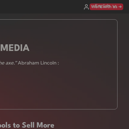
Language
English
Work with us ➔
ROMEDIA
he axe.”
Abraham Lincoln
:
ols to Sell More