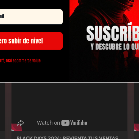
ero subir de nivel
El primer paso secreto antes de crear tu
uff, real ecommerce value
tienda Shopify
BLACK DAYS 2024: REVIENTA TUS VENTAS