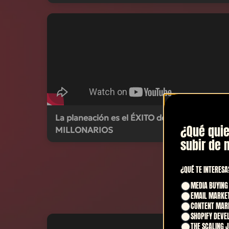
La planeación es el ÉXITO de los
¿Qué quie
MILLONARIOS
subir de 
¿QUÉ TE INTERESA
MEDIA BUYING
Master Clas
EMAIL MARKE
CONTENT MAR
SHOPIFY DEV
THE SCALING 