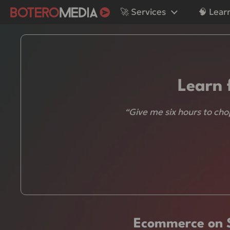
Skip to content
🚀 Services
🧠 Lear
Instagram
YouTube
Learn 
“Give me six hours to chop
Ecommerce on Sh