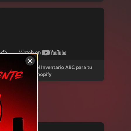
Aprende qué es el Inventario ABC para tu
Ecommerce en Shopify
plained 2025